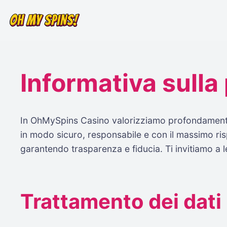
Salta
al
contenuto
Informativa sulla
In OhMySpins Casino valorizziamo profondamente la f
in modo sicuro, responsabile e con il massimo ris
garantendo trasparenza e fiducia. Ti invitiamo a 
Trattamento dei dati