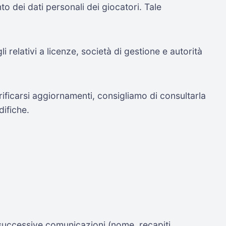
o dei dati personali dei giocatori. Tale
relativi a licenze, società di gestione e autorità
erificarsi aggiornamenti, consigliamo di consultarla
difiche.
 successive comunicazioni (nome, recapiti,