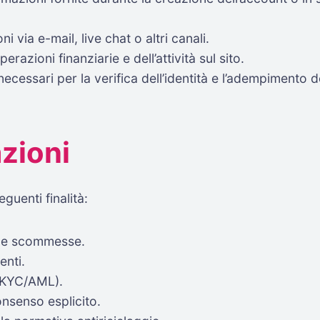
 via e-mail, live chat o altri canali.
perazioni finanziarie e dell’attività sul sito.
cessari per la verifica dell’identità e l’adempimento 
azioni
eguenti finalità:
elle scommesse.
enti.
à (KYC/AML).
onsenso esplicito.