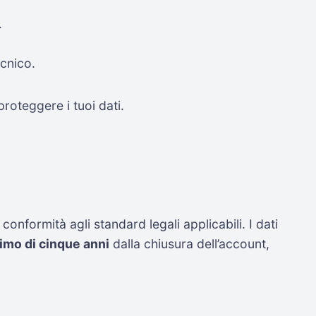
.
ecnico.
roteggere i tuoi dati.
nformità agli standard legali applicabili. I dati
imo di cinque anni
dalla chiusura dell’account,