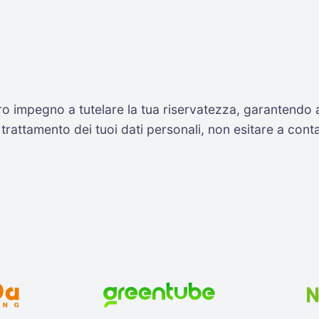
tro impegno a tutelare la tua riservatezza, garantendo
rattamento dei tuoi dati personali, non esitare a conta