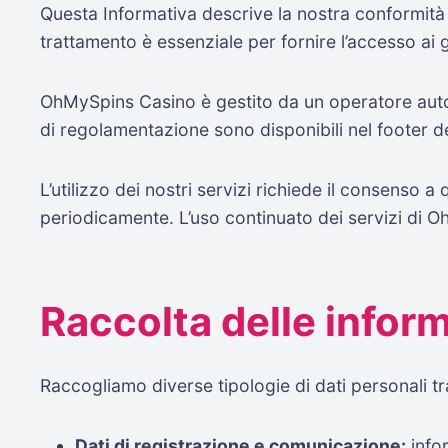
Questa Informativa descrive la nostra conformità a
trattamento è essenziale per fornire l’accesso ai gi
OhMySpins Casino è gestito da un operatore autoriz
di regolamentazione sono disponibili nel footer de
L’utilizzo dei nostri servizi richiede il consenso 
periodicamente. L’uso continuato dei servizi di O
Raccolta delle infor
Raccogliamo diverse tipologie di dati personali tram
Dati di registrazione e comunicazione:
infor