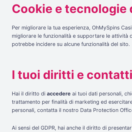
Cookie e tecnologie 
Per migliorare la tua esperienza, OhMySpins Casin
migliorare le funzionalità e supportare le attività
potrebbe incidere su alcune funzionalità del sito.
I tuoi diritti e contatt
Hai il diritto di
accedere
ai tuoi dati personali, ch
trattamento per finalità di marketing ed esercitare,
personali, contatta il nostro Data Protection Office
Ai sensi del GDPR, hai anche il diritto di presenta