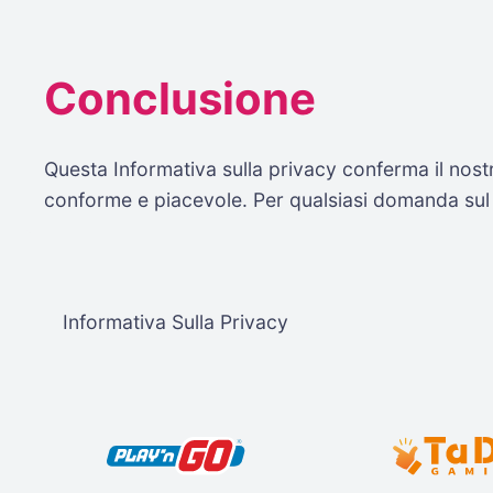
Conclusione
Questa Informativa sulla privacy conferma il nos
conforme e piacevole. Per qualsiasi domanda sul t
Informativa Sulla Privacy