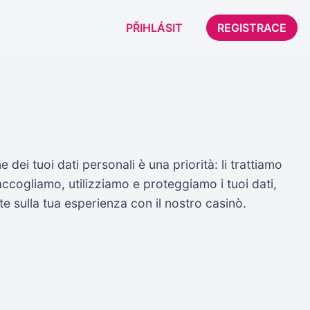
PŘIHLÁSIT
REGISTRACE
dei tuoi dati personali è una priorità: li trattiamo
ccogliamo, utilizziamo e proteggiamo i tuoi dati,
e sulla tua esperienza con il nostro casinò.